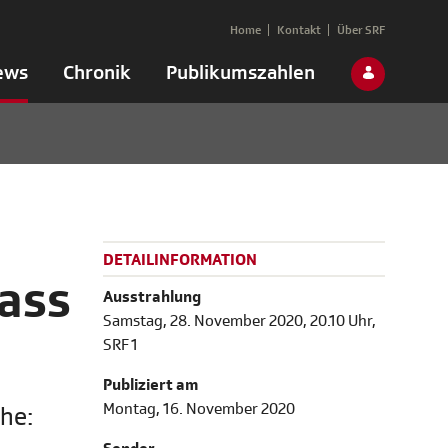
Home
Kontakt
Über SRF
ews
Chronik
Publikumszahlen
DETAILINFORMATION
ass
Ausstrahlung
Samstag, 28. November 2020, 20.10 Uhr,
SRF 1
Publiziert am
Montag, 16. November 2020
he: