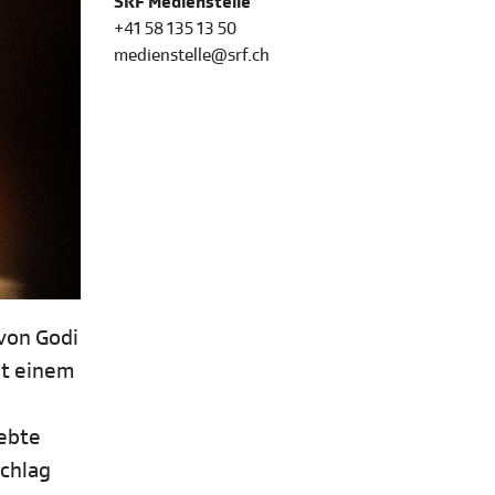
SRF Medienstelle
+41 58 135 13 50
medienstelle@srf.ch
 von Godi
it einem
iebte
schlag