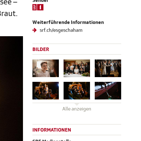
see –
Sender
Braut.
Weiterführende Informationen
srf.ch/esgeschaham
BILDER
Alle anzeigen
INFORMATIONEN