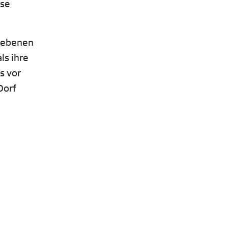
use
liebenen
ls ihre
s vor
Dorf