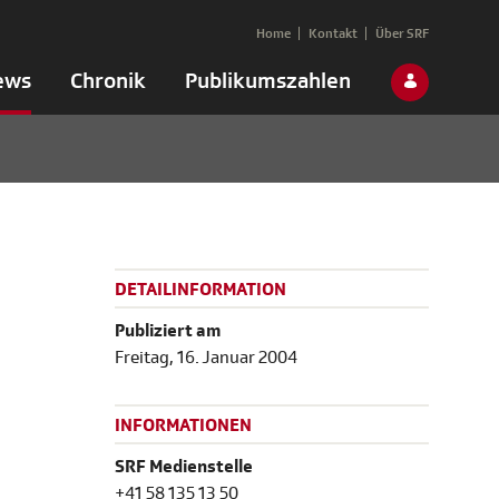
Home
Kontakt
Über SRF
ews
Chronik
Publikumszahlen
DETAILINFORMATION
Publiziert am
Freitag, 16. Januar 2004
INFORMATIONEN
SRF Medienstelle
+41 58 135 13 50