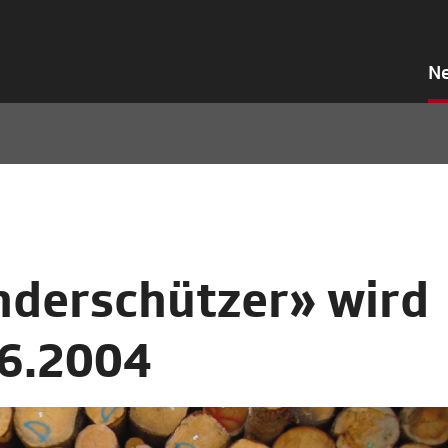
N
nderschützer» wird
.6.2004