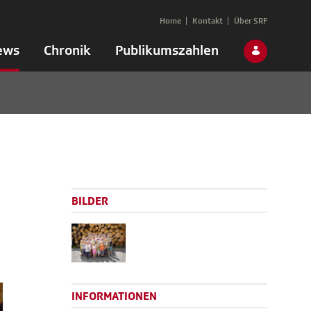
Home
Kontakt
Über SRF
ews
Chronik
Publikumszahlen
BILDER
INFORMATIONEN