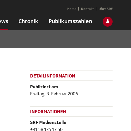
Home
Kontakt
Über SRF
ews
Chronik
Publikumszahlen
DETAILINFORMATION
Publiziert am
Freitag, 3. Februar 2006
INFORMATIONEN
SRF Medienstelle
+41 58 135 13 50