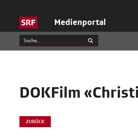
Medienportal
DOKFilm «Christ
ZURÜCK