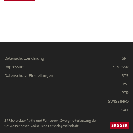
Datenschutzerklärung
SRF
Impressum
SRG SSR
Datenschutz-Einstellungen
RTS
RSI
RTR
SWISSINFO
3SAT
SRF Schweizer Radio und Fernsehen, Zweigniederlassung der
Schweizerischen Radio- und Fernsehgesellschaft