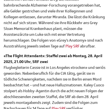
bahnbrechende Alzheimer-Forschung vorangetrieben hat,
alle Gelder gestrichen und viele ihrer Kolleginnen und
Kollegen entlassen, darunter Miranda. Die lässt die Kränkung
nicht auf sich sitzen. Während sie ihre Rückkehr ans Grey
Sloan Memorial Krankenhaus plant, müssen die
Assistenzärzte um Luke sich mit einer Vertretung
herumschlagen. Die Folgen von «Grey’s Anatomy» sind nach
Ausstrahlung jeweils sieben Tage auf
Play SRF
abrufbar.
«The Flight Attendant»: Staffel zwei ab Montag, 28. April
2025, 21.00 Uhr, SRF zwei
Flugbegleiterin Cassie ist in Los Angeles «trocken» und seriös
geworden. Nebenberuflich für die CIA tätig, gerät sie in
tödliche Schwierigkeiten, nachdem sie in Berlin einen Mord
beobachtet hat – und hat neue Halluzinationen. Kaley Cuoco
stolpert als Hobby-Agentin durch die acht neuen Folgen der
abschliessenden zweiten Staffel, die SRF ab dem 28. April
jeweils montagabends zeigt. Zudem sind die Folgen zum
Nachschauen für 14 Tage auf
Play SRF
verfügbar.