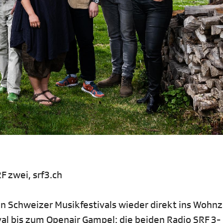
F zwei, srf3.ch
en Schweizer Musikfestivals wieder direkt ins Wohn
val bis zum Openair Gampel: die beiden Radio SRF 3-