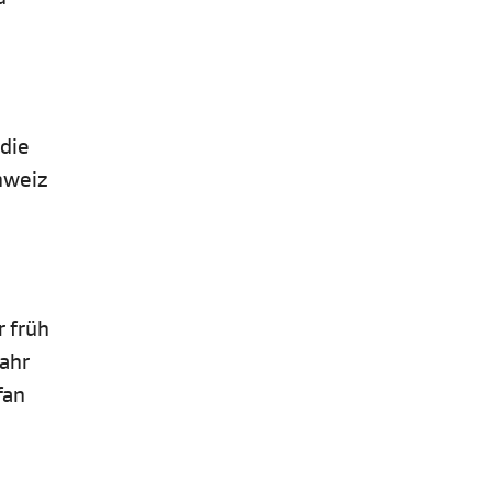
 die
hweiz
 früh
Jahr
fan