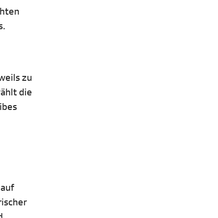
chten
s.
weils zu
ählt die
ibes
 auf
rischer
d