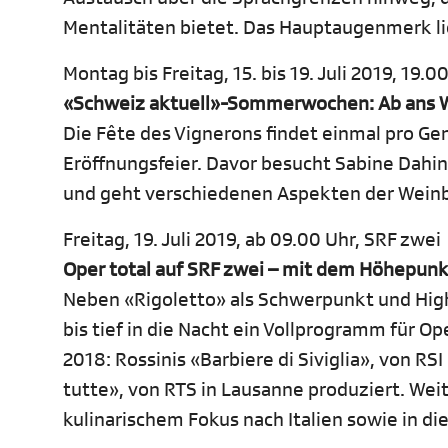
Mentalitäten bietet. Das Hauptaugenmerk lie
Montag bis Freitag, 15. bis 19. Juli 2019, 19.0
«Schweiz aktuell»-Sommerwochen: Ab ans W
Die Fête des Vignerons findet einmal pro Gen
Eröffnungsfeier. Davor besucht Sabine Dah
und geht verschiedenen Aspekten der Weinb
Freitag, 19. Juli 2019, ab 09.00 Uhr, SRF zwei
Oper total auf SRF zwei – mit dem Höhepunk
Neben «Rigoletto» als Schwerpunkt und High
bis tief in die Nacht ein Vollprogramm für 
2018: Rossinis «Barbiere di Siviglia», von R
tutte», von RTS in Lausanne produziert. Wei
kulinarischem Fokus nach Italien sowie in d