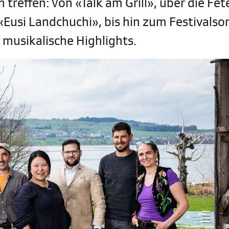
reffen: Von «Talk am Grill», über die Fêt
 «Eusi Landchuchi», bis hin zum Festival
d musikalische Highlights.