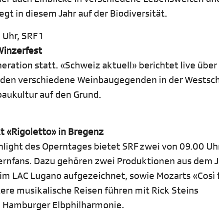
gt in diesem Jahr auf der Biodiversität.
0 Uhr, SRF 1
inzerfest
eration statt. «Schweiz aktuell» berichtet live über
inden verschiedene Weinbaugegenden in der Westsc
aukultur auf den Grund.
t «Rigoletto» in Bregenz
light des Operntages bietet SRF zwei von 09.00 Uhr
Opernfans. Dazu gehören zwei Produktionen aus dem 
SI im LAC Lugano aufgezeichnet, sowie Mozarts «Così 
tere musikalische Reisen führen mit Rick Steins
ie Hamburger Elbphilharmonie.