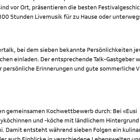
ind vor Ort, präsentieren die besten Festivalgeschi
 100 Stunden Livemusik für zu Hause oder unterweg
ertalk, bei dem sieben bekannte Persönlichkeiten je
ächen einladen. Der entsprechende Talk-Gastgeber w
 er persönliche Erinnerungen und gute sommerliche V
inen gemeinsamen Kochwettbewerb durch: Bei «Eusi
yköchinnen und -köche mit ländlichem Hintergrund
hi.
Damit entsteht während sieben Folgen ein kulina
er auch Einblicke in verschiedene Lebenswelten un