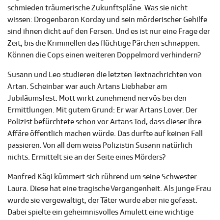
schmieden träumerische Zukunftspläne. Was sie nicht
wissen: Drogenbaron Korday und sein mörderischer Gehilfe
sind ihnen dicht auf den Fersen. Und es ist nur eine Frage der
Zeit, bis die Kriminellen das flüchtige Pärchen schnappen.
Können die Cops einen weiteren Doppelmord verhindern?
Susann und Leo studieren die letzten Textnachrichten von
Artan. Scheinbar war auch Artans Liebhaber am
Jubiläumsfest. Mott wirkt zunehmend nervös bei den
Ermittlungen. Mit gutem Grund: Er war Artans Lover. Der
Polizist befürchtete schon vor Artans Tod, dass dieser ihre
Affäre öffentlich machen würde. Das durfte auf keinen Fall
passieren. Von all dem weiss Polizistin Susann natürlich
nichts. Ermittelt sie an der Seite eines Mörders?
Manfred Kägi kümmert sich rührend um seine Schwester
Laura. Diese hat eine tragische Vergangenheit. Als junge Frau
wurde sie vergewaltigt, der Täter wurde aber nie gefasst.
Dabei spielte ein geheimnisvolles Amulett eine wichtige