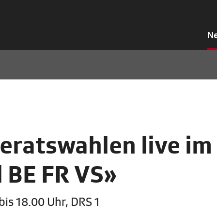
N
eratswahlen live im
l BE FR VS»
is 18.00 Uhr, DRS 1