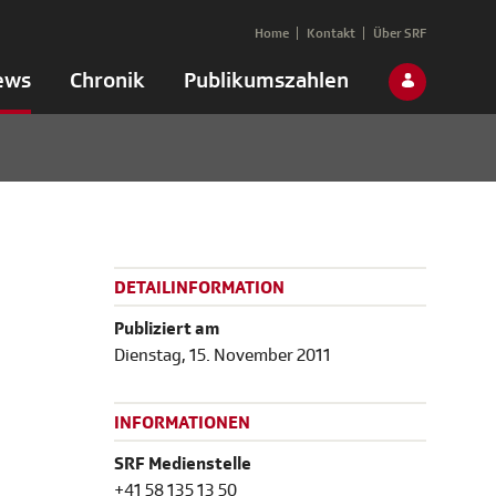
Home
Kontakt
Über SRF
ews
Chronik
Publikumszahlen
DETAILINFORMATION
Publiziert am
Dienstag, 15. November 2011
INFORMATIONEN
SRF Medienstelle
+41 58 135 13 50