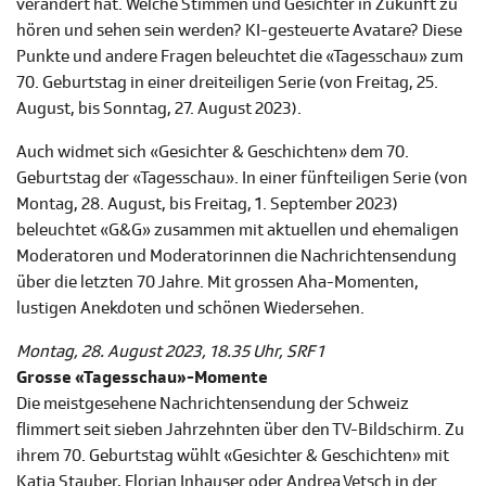
verändert hat. Welche Stimmen und Gesichter in Zukunft zu
hören und sehen sein werden? KI-gesteuerte Avatare? Diese
Punkte und andere Fragen beleuchtet die «Tagesschau» zum
70. Geburtstag in einer dreiteiligen Serie (von Freitag, 25.
August, bis Sonntag, 27. August 2023).
Auch widmet sich «Gesichter & Geschichten» dem 70.
Geburtstag der «Tagesschau». In einer fünfteiligen Serie (von
Montag, 28. August, bis Freitag, 1. September 2023)
beleuchtet «G&G» zusammen mit aktuellen und ehemaligen
Moderatoren und Moderatorinnen die Nachrichtensendung
über die letzten 70 Jahre. Mit grossen Aha-Momenten,
lustigen Anekdoten und schönen Wiedersehen.
Montag, 28. August 2023, 18.35 Uhr, SRF 1
Grosse «Tagesschau»-Momente
Die meistgesehene Nachrichtensendung der Schweiz
flimmert seit sieben Jahrzehnten über den TV-Bildschirm. Zu
ihrem 70. Geburtstag wühlt «Gesichter & Geschichten» mit
Katja Stauber, Florian Inhauser oder Andrea Vetsch in der