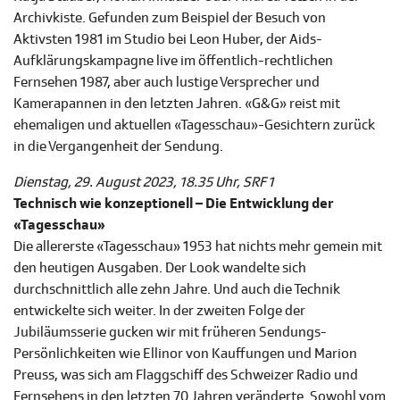
Archivkiste. Gefunden zum Beispiel der Besuch von
Aktivsten 1981 im Studio bei Leon Huber, der Aids-
Aufklärungskampagne live im öffentlich-rechtlichen
Fernsehen 1987, aber auch lustige Versprecher und
Kamerapannen in den letzten Jahren. «G&G» reist mit
ehemaligen und aktuellen «Tagesschau»-Gesichtern zurück
in die Vergangenheit der Sendung.
Dienstag, 29. August 2023, 18.35 Uhr, SRF 1
Technisch wie konzeptionell – Die Entwicklung der
«Tagesschau»
Die allererste «Tagesschau» 1953 hat nichts mehr gemein mit
den heutigen Ausgaben. Der Look wandelte sich
durchschnittlich alle zehn Jahre. Und auch die Technik
entwickelte sich weiter. In der zweiten Folge der
Jubiläumsserie gucken wir mit früheren Sendungs-
Persönlichkeiten wie Ellinor von Kauffungen und Marion
Preuss, was sich am Flaggschiff des Schweizer Radio und
Fernsehens in den letzten 70 Jahren veränderte. Sowohl vom