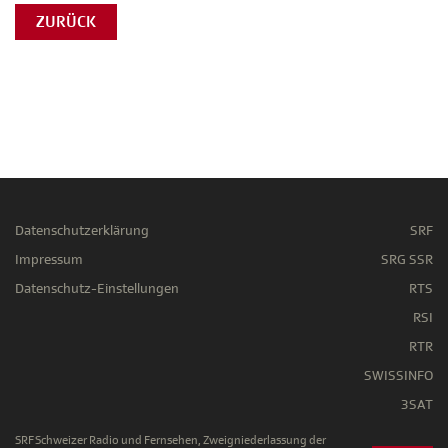
ZURÜCK
Datenschutzerklärung
SRF
Impressum
SRG SSR
Datenschutz-Einstellungen
RTS
RSI
RTR
SWISSINFO
3SAT
SRF Schweizer Radio und Fernsehen, Zweigniederlassung der