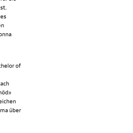
st.
des
en
Donna
helor of
nach
nnöd»
neichen
ama über