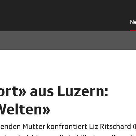
N
ort» aus Luzern:
Welten»
henden Mutter konfrontiert Liz Ritschard (