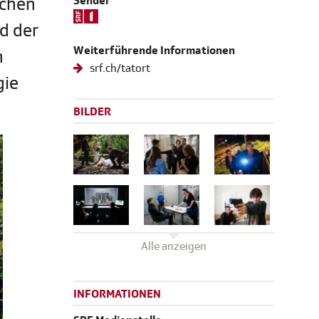
schen
Sender
d der
Weiterführende Informationen
h
srf.ch/tatort
gie
BILDER
Alle anzeigen
INFORMATIONEN