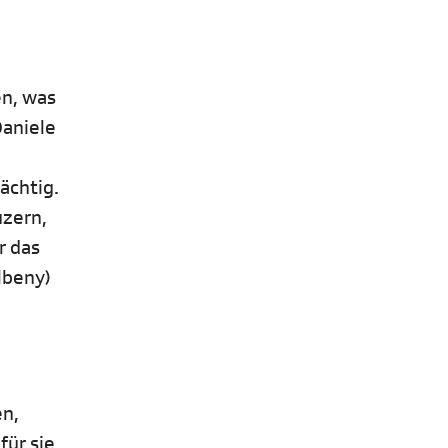
en, was
Daniele
ächtig.
uzern,
r das
lbeny)
en,
für sie