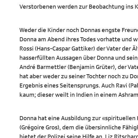
Verstorbenen werden zur Beobachtung ins Ki
Weder die Kinder noch Donnas engste Freundin
Donna am Abend ihres Todes vorhatte und we
Rossi (Hans-Caspar Gattiker) der Vater der Ä
hasserfüllten Aussagen über Donna und seine
André Barmettler (Benjamin Grüter), der Vate
hat aber weder zu seiner Tochter noch zu Do
Ergebnis eines Seitensprungs. Auch Ravi (Pab
kaum; dieser weilt in Indien in einem Ashram
Donna hat eine Ausbildung zur «spirituellen
(Grégoire Gros), dem die übersinnliche Fähi
bietet der Polizei seine Hilfe an. Liz Ritsch