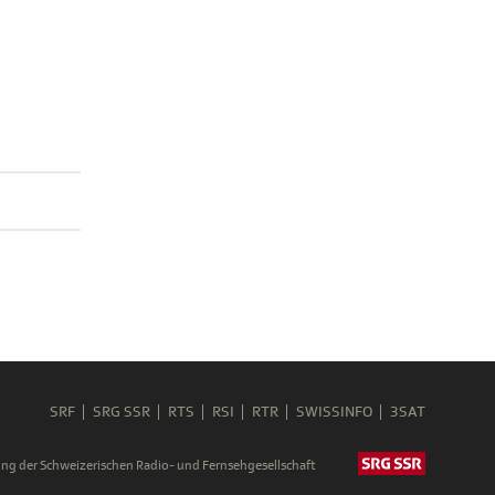
SRF
SRG SSR
RTS
RSI
RTR
SWISSINFO
3SAT
ng der Schweizerischen Radio- und Fernsehgesellschaft