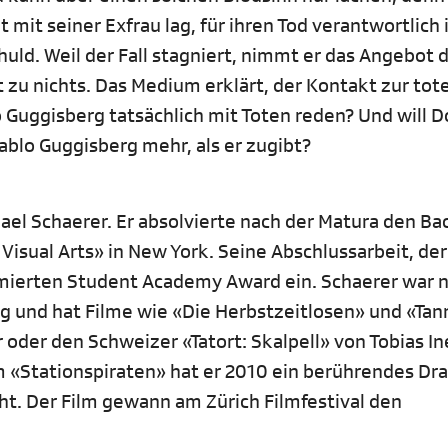
t mit seiner Exfrau lag, für ihren Tod verantwortlich i
huld. Weil der Fall stagniert, nimmt er das Angebot 
rt zu nichts. Das Medium erklärt, der Kontakt zur tot
 Guggisberg tatsächlich mit Toten reden? Und will 
ablo Guggisberg mehr, als er zugibt?
l Schaerer. Er absolvierte nach der Matura den Bac
 Visual Arts» in New York. Seine Abschlussarbeit, der
mierten Student Academy Award ein. Schaerer war 
ig und hat Filme wie «Die Herbstzeitlosen» und «Ta
 oder den Schweizer «Tatort: Skalpell» von Tobias I
m «Stationspiraten» hat er 2010 ein berührendes Dr
ht. Der Film gewann am Zürich Filmfestival den