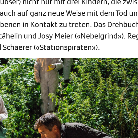
ubser) nicht nur mit drei Kindern, die zwi
n auch auf ganz neue Weise mit dem Tod un
orbenen in Kontakt zu treten. Das Drehbuc
tähelin und Josy Meier («Nebelgrind»). Re
 Schaerer («Stationspiraten»).