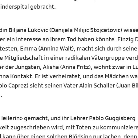
nderspital gebracht.
 Biljana Lukovic (Danijela Milijic Stojcetovic) wiss
r ein Interesse an ihrem Tod haben könnte. Einzig 
ltesten, Emma (Annina Walt), macht sich durch seine
 Mitgliedschaft in einer radikalen Vätergruppe verd
r der Jüngsten, Alisha (Anna Fritz), wohnt zwar in L
nna Kontakt. Er ist verheiratet, und das Mädchen wa
lo Caprez) sieht seinen Vater Alain Schaller (Juan Bi
.
 Heilerin» gemacht, und ihr Lehrer Pablo Guggisberg
gkeit zugeschrieben wird, mit Toten zu kommunizier
ard kann über einen solchen Blödsinn nur lachen, denn 