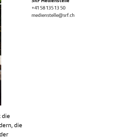
SRF Medienstelle
+41 58 135 13 50
medienstelle@srf.ch
 die
dern, die
 der