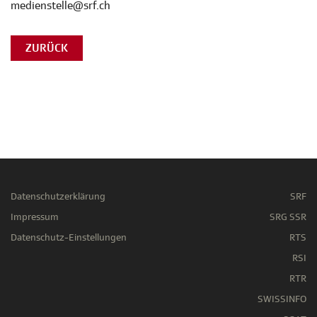
medienstelle@srf.ch
ZURÜCK
Datenschutzerklärung
SRF
Impressum
SRG SSR
Datenschutz-Einstellungen
RTS
RSI
RTR
SWISSINFO