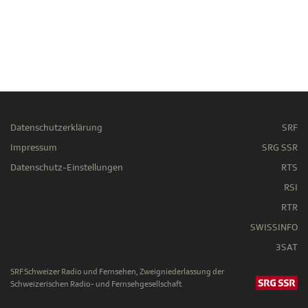
Datenschutzerklärung
SRF
Impressum
SRG SSR
Datenschutz-Einstellungen
RTS
RSI
RTR
SWISSINFO
3SAT
SRF Schweizer Radio und Fernsehen, Zweigniederlassung der
Schweizerischen Radio- und Fernsehgesellschaft