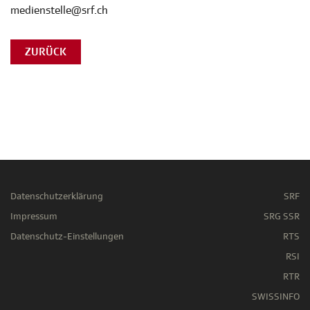
medienstelle@srf.ch
ZURÜCK
Datenschutzerklärung
SRF
Impressum
SRG SSR
Datenschutz-Einstellungen
RTS
RSI
RTR
SWISSINFO