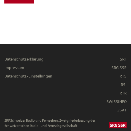
Datenschutzerklärung
SRF
Impressum
SRG SSR
Datenschutz-Einstellungen
RTS
RSI
RTR
SWISSINFO
3SAT
SRF Schweizer Radio und Fernsehen, Zweigniederlassung der
Schweizerischen Radio- und Fernsehgesellschaft