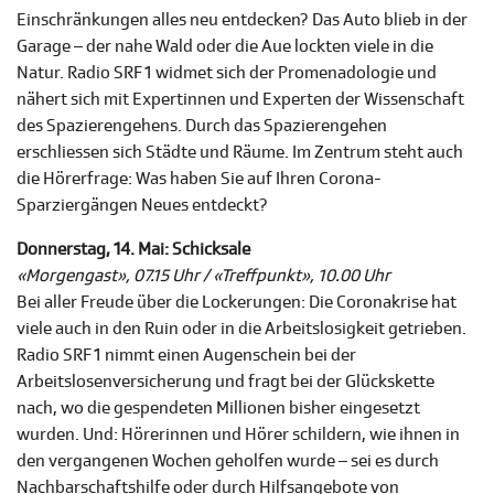
Einschränkungen alles neu entdecken? Das Auto blieb in der
Garage – der nahe Wald oder die Aue lockten viele in die
Natur. Radio SRF 1 widmet sich der Promenadologie und
nähert sich mit Expertinnen und Experten der Wissenschaft
des Spazierengehens. Durch das Spazierengehen
erschliessen sich Städte und Räume. Im Zentrum steht auch
die Hörerfrage: Was haben Sie auf Ihren Corona-
Sparziergängen Neues entdeckt?
Donnerstag, 14. Mai: Schicksale
«Morgengast», 07.15 Uhr / «Treffpunkt», 10.00 Uhr
Bei aller Freude über die Lockerungen: Die Coronakrise hat
viele auch in den Ruin oder in die Arbeitslosigkeit getrieben.
Radio SRF 1 nimmt einen Augenschein bei der
Arbeitslosenversicherung und fragt bei der Glückskette
nach, wo die gespendeten Millionen bisher eingesetzt
wurden. Und: Hörerinnen und Hörer schildern, wie ihnen in
den vergangenen Wochen geholfen wurde – sei es durch
Nachbarschaftshilfe oder durch Hilfsangebote von