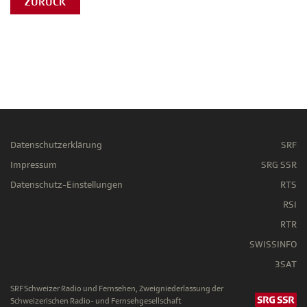
ZURÜCK
Datenschutzerklärung
SRF
Impressum
SRG SSR
Datenschutz-Einstellungen
RTS
RSI
RTR
SWISSINFO
3SAT
SRF Schweizer Radio und Fernsehen, Zweigniederlassung der
Schweizerischen Radio- und Fernsehgesellschaft