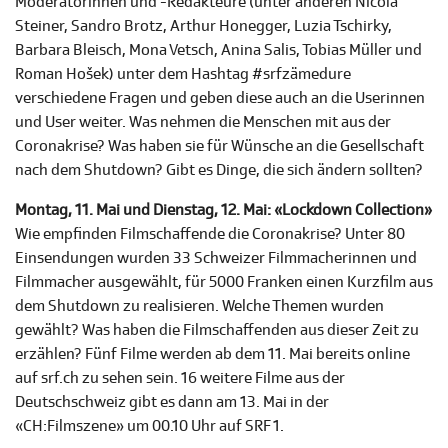
Moderatorinnen und -Redakteure (unter anderen Nicola
Steiner, Sandro Brotz, Arthur Honegger, Luzia Tschirky,
Barbara Bleisch, Mona Vetsch, Anina Salis, Tobias Müller und
Roman Hošek) unter dem Hashtag #srfzämedure
verschiedene Fragen und geben diese auch an die Userinnen
und User weiter. Was nehmen die Menschen mit aus der
Coronakrise? Was haben sie für Wünsche an die Gesellschaft
nach dem Shutdown? Gibt es Dinge, die sich ändern sollten?
Montag, 11. Mai und Dienstag, 12. Mai: «Lockdown Collection»
Wie empfinden Filmschaffende die Coronakrise? Unter 80
Einsendungen wurden 33 Schweizer Filmmacherinnen und
Filmmacher ausgewählt, für 5000 Franken einen Kurzfilm aus
dem Shutdown zu realisieren. Welche Themen wurden
gewählt? Was haben die Filmschaffenden aus dieser Zeit zu
erzählen? Fünf Filme werden ab dem 11. Mai bereits online
auf srf.ch zu sehen sein. 16 weitere Filme aus der
Deutschschweiz gibt es dann am 13. Mai in der
«CH:Filmszene» um 00.10 Uhr auf SRF 1.