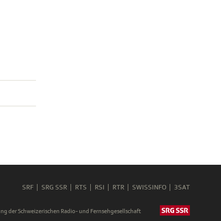
SRF
SRG SSR
RTS
RSI
RTR
SWISSINFO
3SAT
ng der Schweizerischen Radio- und Fernsehgesellschaft