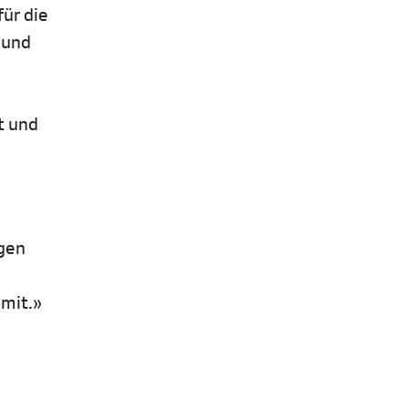
ür die
 und
t und
ngen
 mit.»