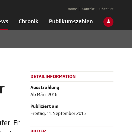
Home
Kontakt
Über SRF
ews
Chronik
Publikumszahlen
DETAILINFORMATION
r
Ausstrahlung
Ab März 2016
Publiziert am
Freitag, 11. September 2015
fer. Er
BILDER