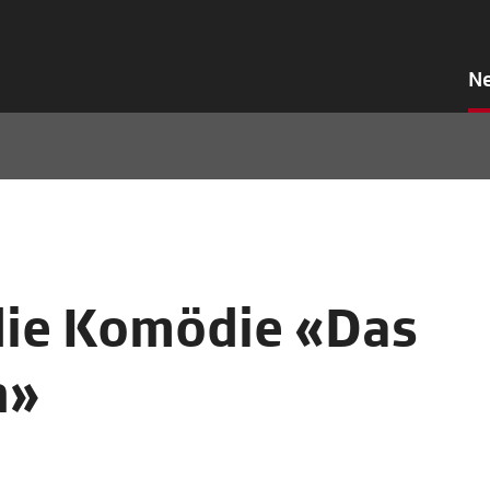
N
 die Komödie «Das
n»