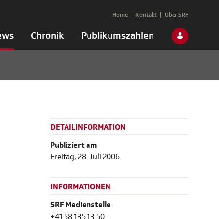
Home
Kontakt
Über SRF
ews
Chronik
Publikumszahlen
DETAILINFORMATION
Publiziert am
Freitag, 28. Juli 2006
INFORMATIONEN
SRF Medienstelle
+41 58 135 13 50