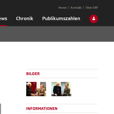
Home
Kontakt
Über SRF
ews
Chronik
Publikumszahlen
BILDER
INFORMATIONEN