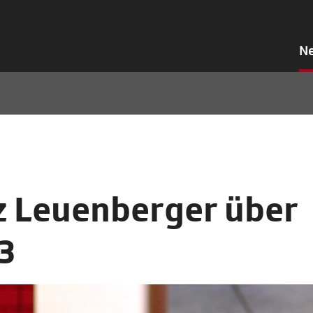
N
z Leuenberger über
3