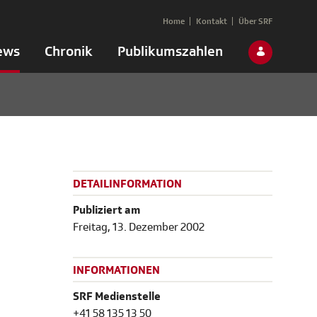
Home
Kontakt
Über SRF
ews
Chronik
Publikumszahlen
DETAILINFORMATION
Publiziert am
Freitag, 13. Dezember 2002
INFORMATIONEN
SRF Medienstelle
+41 58 135 13 50