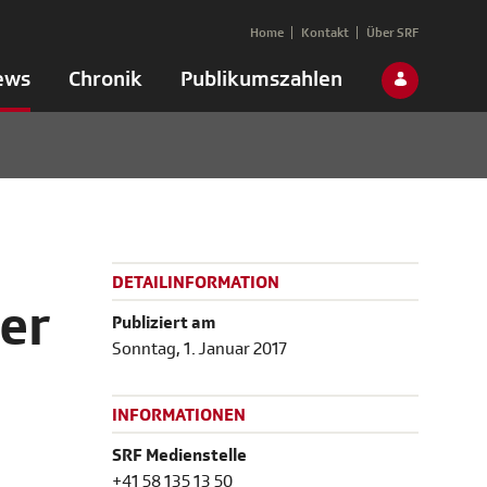
Home
Kontakt
Über SRF
ews
Chronik
Publikumszahlen
DETAILINFORMATION
er
Publiziert am
Sonntag, 1. Januar 2017
INFORMATIONEN
SRF Medienstelle
+41 58 135 13 50