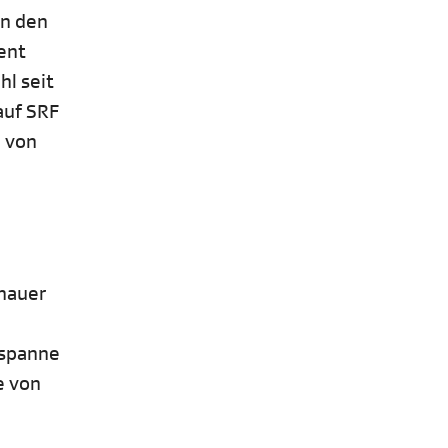
en den
ent
hl seit
auf SRF
l von
chauer
tspanne
e von