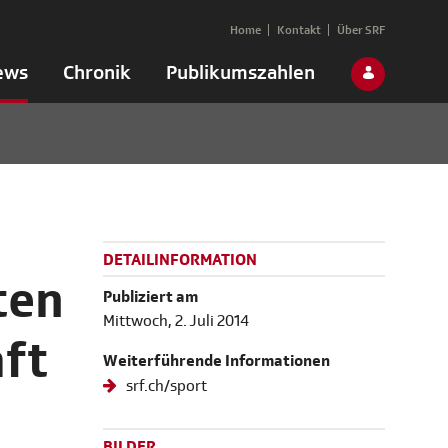
Home
Kontakt
Über SRF
ews
Chronik
Publikumszahlen
DETAILINFORMATION
ten
Publiziert am
Mittwoch, 2. Juli 2014
ft
Weiterführende Informationen
srf.ch/sport
BILDER