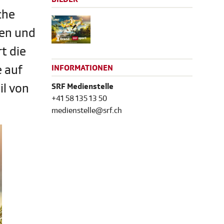
che
nen und
t die
e auf
INFORMATIONEN
il von
SRF Medienstelle
+41 58 135 13 50
medienstelle@srf.ch