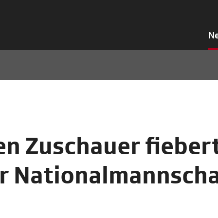
N
nen Zuschauer fieber
er Nationalmannscha