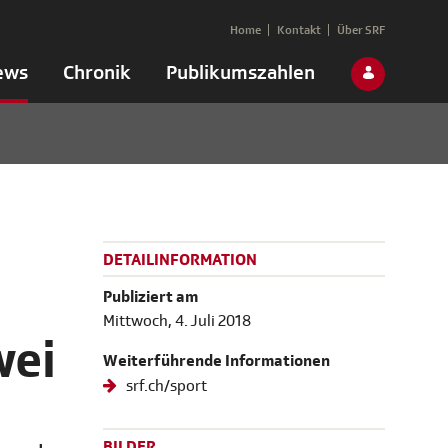
Home
Kontakt
Über SRF
ews
Chronik
Publikumszahlen
DETAILINFORMATION
Publiziert am
Mittwoch, 4. Juli 2018
wei
Weiterführende Informationen
srf.ch/sport
BILDER