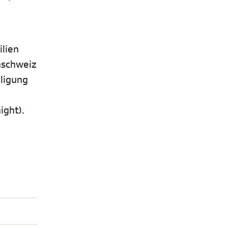
ilien
hschweiz
iligung
ight).