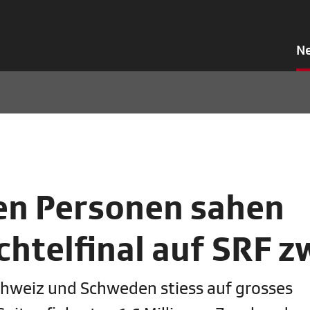
N
onen Personen sahen
telfinal auf SRF z
chweiz und Schweden stiess auf grosses