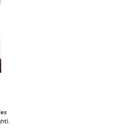
des
ht).