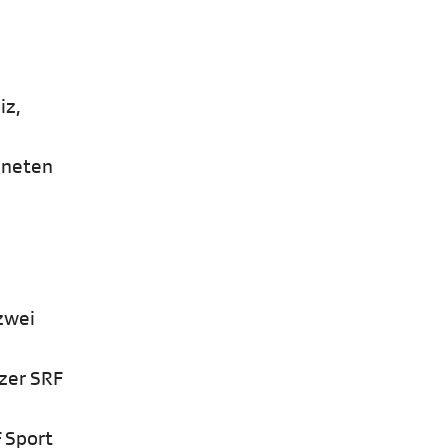
iz,
hneten
zwei
zer SRF
 Sport