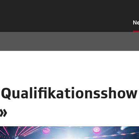
N
n Qualifikationsshow
?»