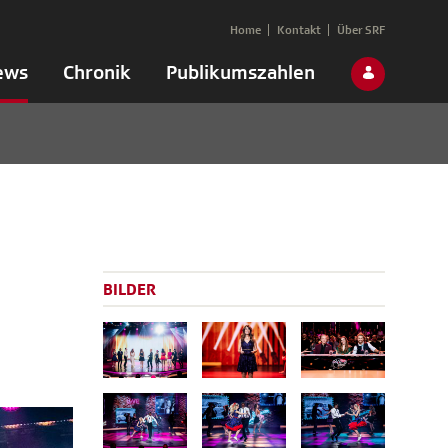
Home
Kontakt
Über SRF
ews
Chronik
Publikumszahlen
BILDER