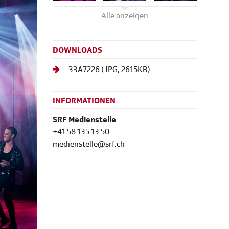
Alle anzeigen
DOWNLOADS
_33A7226
(
JPG
, 2615KB)
INFORMATIONEN
SRF Medienstelle
+41 58 135 13 50
medienstelle@srf.ch