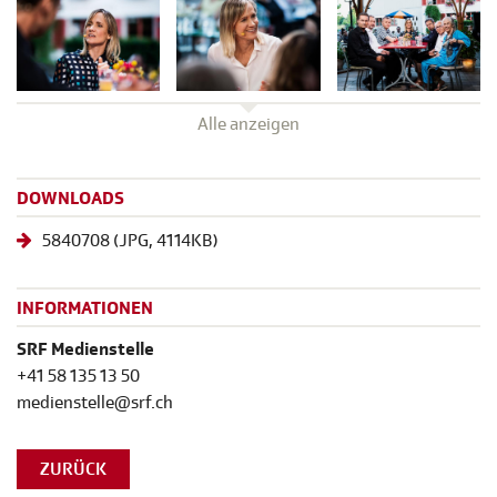
Alle anzeigen
DOWNLOADS
5840708
(
JPG
, 4114KB)
INFORMATIONEN
SRF Medienstelle
+41 58 135 13 50
medienstelle@srf.ch
ZURÜCK