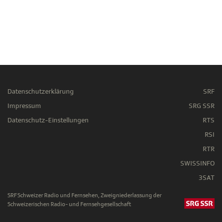
Datenschutzerklärung
SRF
Impressum
SRG SSR
Datenschutz-Einstellungen
RTS
RSI
RTR
SWISSINFO
3SAT
SRF Schweizer Radio und Fernsehen, Zweigniederlassung der
Schweizerischen Radio- und Fernsehgesellschaft