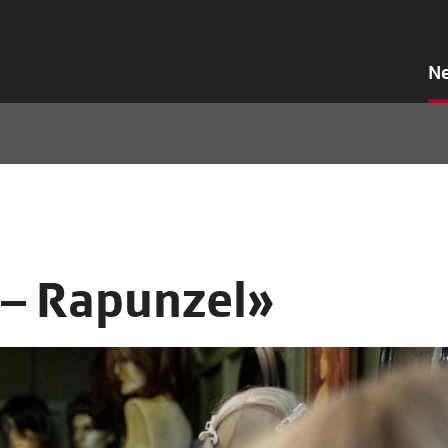
N
t – Rapunzel»