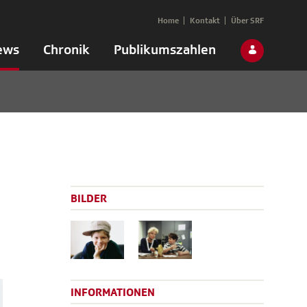
Home
Kontakt
Über SRF
ews
Chronik
Publikumszahlen
BILDER
INFORMATIONEN