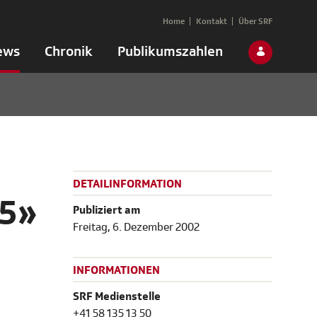
Home
Kontakt
Über SRF
ews
Chronik
Publikumszahlen
DETAILINFORMATION
25»
Publiziert am
Freitag, 6. Dezember 2002
INFORMATIONEN
SRF Medienstelle
+41 58 135 13 50