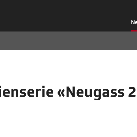
N
ienserie «Neugass 