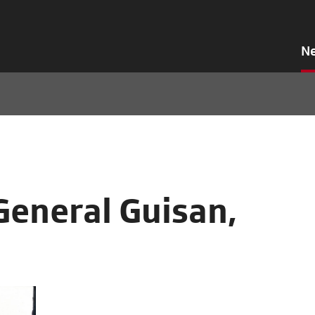
N
General Guisan,