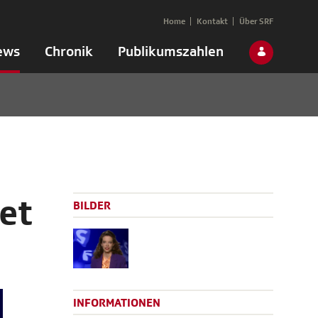
Home
Kontakt
Über SRF
ews
Chronik
Publikumszahlen
et
BILDER
INFORMATIONEN