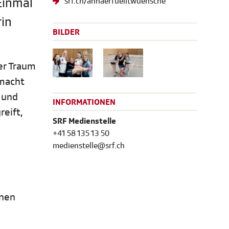
Einmal
srf.ch/annaerfuelltwuensche
rin
BILDER
ter Traum
 macht
s und
INFORMATIONEN
eift,
SRF Medienstelle
+41 58 135 13 50
medienstelle@srf.ch
enen