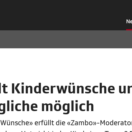
N
llt Kinderwünsche u
liche möglich
t Wünsche» erfüllt die «Zambo»-Moderato