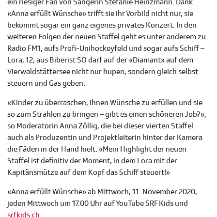
ein riesiger Fan von Sängerin Stefanie Heinzmann. Dank
«Anna erfüllt Wünsche» trifft sie ihr Vorbild nicht nur, sie
bekommt sogar ein ganz eigenes privates Konzert. In den
weiteren Folgen der neuen Staffel geht es unter anderem zu
Radio FM1, aufs Profi-Unihockeyfeld und sogar aufs Schiff –
Lora, 12, aus Biberist SO darf auf der «Diamant» auf dem
Vierwaldstättersee nicht nur hupen, sondern gleich selbst
steuern und Gas geben.
«Kinder zu überraschen, ihnen Wünsche zu erfüllen und sie
so zum Strahlen zu bringen – gibt es einen schöneren Job?»,
so Moderatorin Anna Zöllig, die bei dieser vierten Staffel
auch als Produzentin und Projektleiterin hinter der Kamera
die Fäden in der Hand hielt. «Mein Highlight der neuen
Staffel ist definitiv der Moment, in dem Lora mit der
Kapitänsmütze auf dem Kopf das Schiff steuert!»
«Anna erfüllt Wünsche» ab Mittwoch, 11. November 2020,
jeden Mittwoch um 17.00 Uhr auf YouTube SRF Kids und
srfkids.ch
.