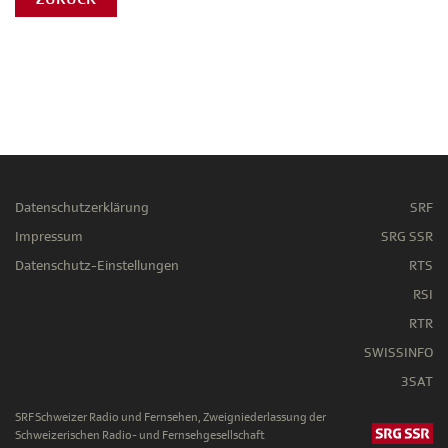
Datenschutzerklärung
SRF
Impressum
SRG SSR
Datenschutz-Einstellungen
RTS
RSI
RTR
SWISSINFO
3SAT
SRF Schweizer Radio und Fernsehen, Zweigniederlassung der
Schweizerischen Radio- und Fernsehgesellschaft