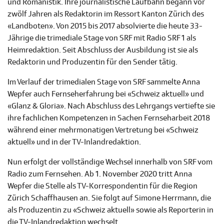
und Romanistik. Ihre journalistische Laufbahn begann vor
zwölf Jahren als Redaktorin im Ressort Kanton Zürich des
«Landboten». Von 2015 bis 2017 absolvierte die heute 33-
Jährige die trimediale Stage von SRF mit Radio SRF 1 als
Heimredaktion. Seit Abschluss der Ausbildung ist sie als
Redaktorin und Produzentin für den Sender tätig.
Im Verlauf der trimedialen Stage von SRF sammelte Anna
Wepfer auch Fernseherfahrung bei «Schweiz aktuell» und
«Glanz & Gloria». Nach Abschluss des Lehrgangs vertiefte sie
ihre fachlichen Kompetenzen in Sachen Fernseharbeit 2018
während einer mehrmonatigen Vertretung bei «Schweiz
aktuell» und in der TV-Inlandredaktion.
Nun erfolgt der vollständige Wechsel innerhalb von SRF vom
Radio zum Fernsehen. Ab 1. November 2020 tritt Anna
Wepfer die Stelle als TV-Korrespondentin für die Region
Zürich Schaffhausen an. Sie folgt auf Simone Herrmann, die
als Produzentin zu «Schweiz aktuell» sowie als Reporterin in
die TV-Inlandredaktion wechselt.