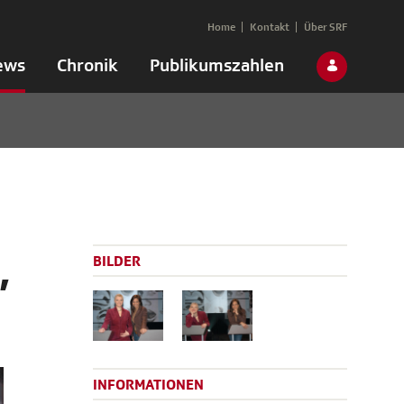
Home
Kontakt
Über SRF
ews
Chronik
Publikumszahlen
,
BILDER
INFORMATIONEN