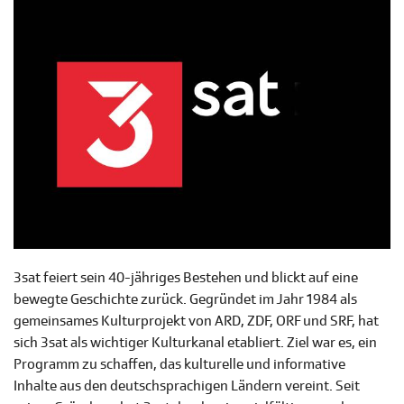
3sat feiert sein 40-jähriges Bestehen und blickt auf eine
bewegte Geschichte zurück. Gegründet im Jahr 1984 als
gemeinsames Kulturprojekt von ARD, ZDF, ORF und SRF, hat
sich 3sat als wichtiger Kulturkanal etabliert. Ziel war es, ein
Programm zu schaffen, das kulturelle und informative
Inhalte aus den deutschsprachigen Ländern vereint. Seit