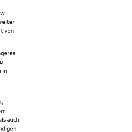
ow
reiter
rt von
ngeres
zu
 in
»,
nem
als auch
ändigen