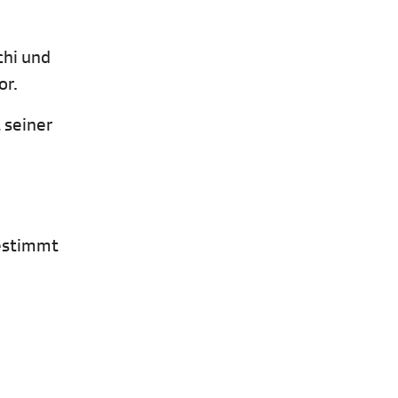
chi und
ror.
 seiner
gestimmt