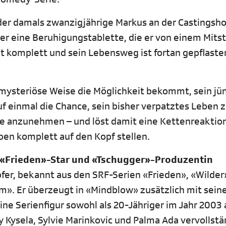
der damals zwanzigjährige Markus an der Castingsh
er eine Beruhigungstablette, die er von einem Mitst
gt komplett und sein Lebensweg ist fortan gepflaste
 mysteriöse Weise die Möglichkeit bekommt, sein jü
auf einmal die Chance, sein bisher verpatztes Leben 
ille anzunehmen – und löst damit eine Kettenreaktion
eben komplett auf den Kopf stellen.
 «Frieden»-Star und «Tschugger»-Produzentin
apfer, bekannt aus den SRF-Serien «Frieden», «Wilder
lm». Er überzeugt in «Mindblow» zusätzlich mit sei
ne Serienfigur sowohl als 20-Jähriger im Jahr 2003 
ay Kysela, Sylvie Marinkovic und Palma Ada vervollst