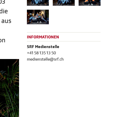
03
die
 aus
INFORMATIONEN
on
SRF Medienstelle
+41 58 135 13 50
medienstelle@srf.ch