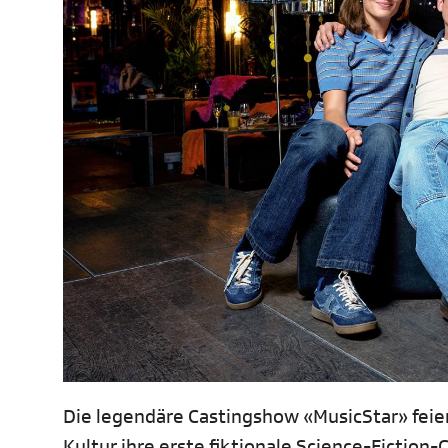
Die legendäre Castingshow «MusicStar» feier
Kultur ihre erste fiktionale Science-Fictio