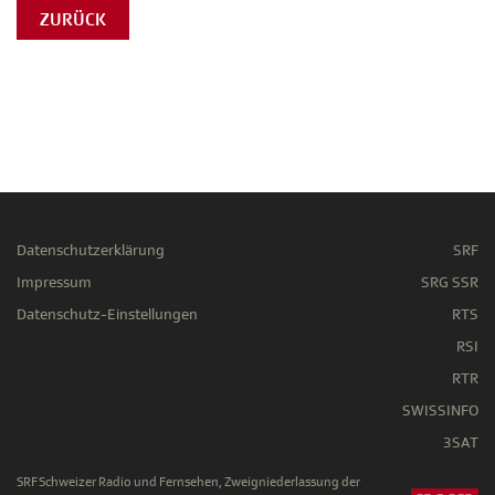
ZURÜCK
Datenschutzerklärung
SRF
Impressum
SRG SSR
Datenschutz-Einstellungen
RTS
RSI
RTR
SWISSINFO
3SAT
SRF Schweizer Radio und Fernsehen, Zweigniederlassung der