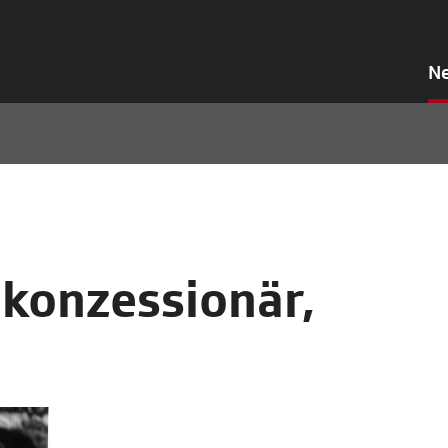
N
hkonzessionär,