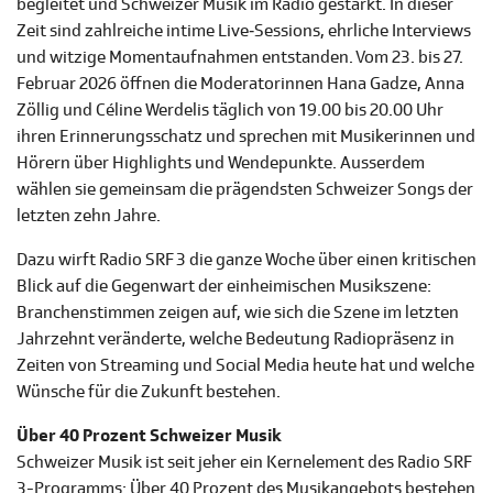
begleitet und Schweizer Musik im Radio gestärkt. In dieser
Zeit sind zahlreiche intime Live‑Sessions, ehrliche Interviews
und witzige Momentaufnahmen entstanden. Vom 23. bis 27.
Februar 2026 öffnen die Moderatorinnen Hana Gadze, Anna
Zöllig und Céline Werdelis täglich von 19.00 bis 20.00 Uhr
ihren Erinnerungsschatz und sprechen mit Musikerinnen und
Hörern über Highlights und Wendepunkte. Ausserdem
wählen sie gemeinsam die prägendsten Schweizer Songs der
letzten zehn Jahre.
Dazu wirft Radio SRF 3 die ganze Woche über einen kritischen
Blick auf die Gegenwart der einheimischen Musikszene:
Branchenstimmen zeigen auf, wie sich die Szene im letzten
Jahrzehnt veränderte, welche Bedeutung Radiopräsenz in
Zeiten von Streaming und Social Media heute hat und welche
Wünsche für die Zukunft bestehen.
Über 40 Prozent Schweizer Musik
Schweizer Musik ist seit jeher ein Kernelement des Radio SRF
3-Programms: Über 40 Prozent des Musikangebots bestehen