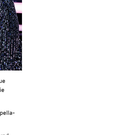
ue
ie
pella-