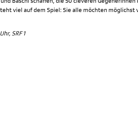
d und Baschi schaffen, die 50 cleveren Gegenerinnen
ht viel auf dem Spiel: Sie alle möchten möglichst v
Uhr, SRF 1