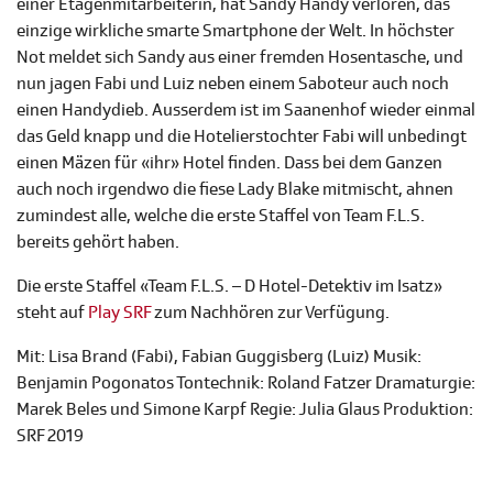
einer Etagenmitarbeiterin, hat Sandy Handy verloren, das
einzige wirkliche smarte Smartphone der Welt. In höchster
Not meldet sich Sandy aus einer fremden Hosentasche, und
nun jagen Fabi und Luiz neben einem Saboteur auch noch
einen Handydieb. Ausserdem ist im Saanenhof wieder einmal
das Geld knapp und die Hotelierstochter Fabi will unbedingt
einen Mäzen für «ihr» Hotel finden. Dass bei dem Ganzen
auch noch irgendwo die fiese Lady Blake mitmischt, ahnen
zumindest alle, welche die erste Staffel von Team F.L.S.
bereits gehört haben.
Die erste Staffel «Team F.L.S. – D Hotel-Detektiv im Isatz»
steht auf
Play SRF
zum Nachhören zur Verfügung.
Mit: Lisa Brand (Fabi), Fabian Guggisberg (Luiz) Musik:
Benjamin Pogonatos Tontechnik: Roland Fatzer Dramaturgie:
Marek Beles und Simone Karpf Regie: Julia Glaus Produktion:
SRF 2019