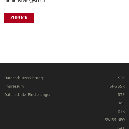
medienstelle@srf.ch
ZURÜCK
Datenschutzerklärung
SRF
Impressum
SRG SSR
Datenschutz-Einstellungen
RTS
RSI
RTR
SWISSINFO
3SAT