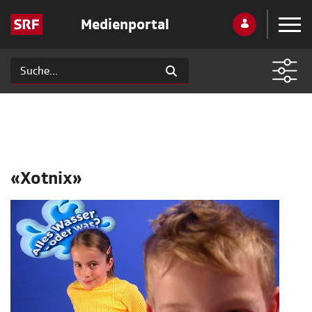
Medienportal
«Xotnix»