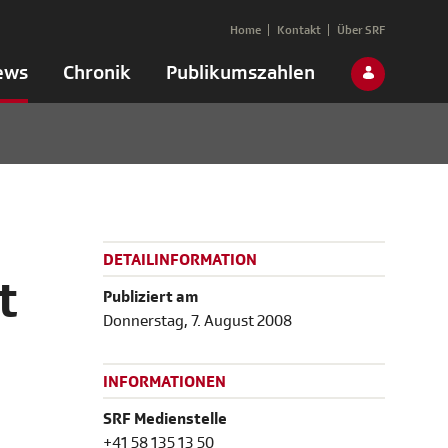
Home
Kontakt
Über SRF
ews
Chronik
Publikumszahlen
DETAILINFORMATION
t
Publiziert am
Donnerstag, 7. August 2008
INFORMATIONEN
SRF Medienstelle
+41 58 135 13 50