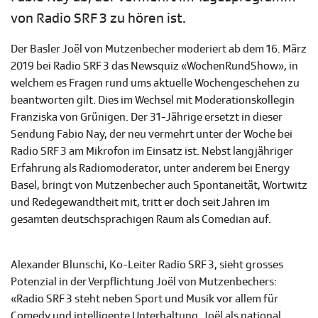
von Radio SRF 3 zu hören ist.
Der Basler Joël von Mutzenbecher moderiert ab dem 16. März
2019 bei Radio SRF 3 das Newsquiz «WochenRundShow», in
welchem es Fragen rund ums aktuelle Wochengeschehen zu
beantworten gilt. Dies im Wechsel mit Moderationskollegin
Franziska von Grünigen. Der 31-Jährige ersetzt in dieser
Sendung Fabio Nay, der neu vermehrt unter der Woche bei
Radio SRF 3 am Mikrofon im Einsatz ist. Nebst langjähriger
Erfahrung als Radiomoderator, unter anderem bei Energy
Basel, bringt von Mutzenbecher auch Spontaneität, Wortwitz
und Redegewandtheit mit, tritt er doch seit Jahren im
gesamten deutschsprachigen Raum als Comedian auf.
Alexander Blunschi, Ko-Leiter Radio SRF 3, sieht grosses
Potenzial in der Verpflichtung Joël von Mutzenbechers:
«Radio SRF 3 steht neben Sport und Musik vor allem für
Comedy und intelligente Unterhaltung. Joël als national