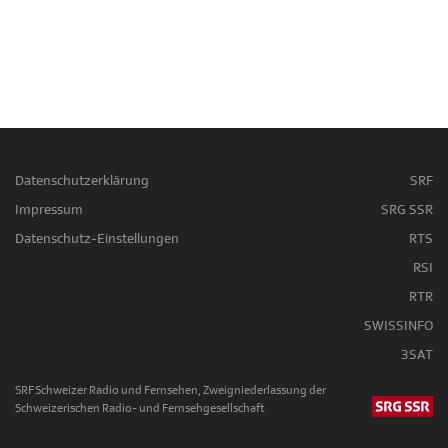
Datenschutzerklärung
SRF
Impressum
SRG SSR
Datenschutz-Einstellungen
RTS
RSI
RTR
SWISSINFO
3SAT
SRF Schweizer Radio und Fernsehen, Zweigniederlassung der
Schweizerischen Radio- und Fernsehgesellschaft