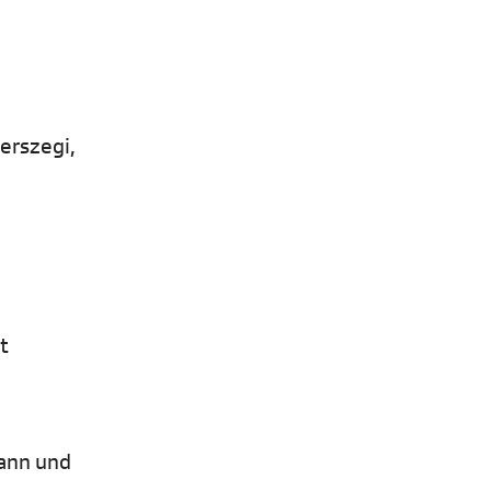
erszegi,
t
mann und