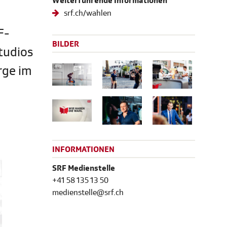
Weiterführende Informationen
srf.ch/wahlen
F-
BILDER
tudios
rge im
INFORMATIONEN
SRF Medienstelle
+41 58 135 13 50
medienstelle@srf.ch