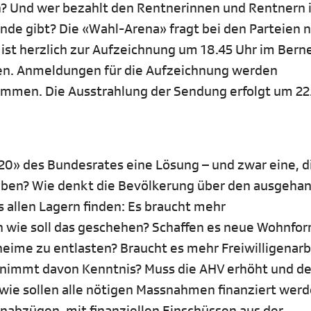
en? Und wer bezahlt den Rentnerinnen und Rentnern 
de gibt? Die «Wahl-Arena» fragt bei den Parteien n
 ist herzlich zur Aufzeichnung um 18.45 Uhr im Bern
en. Anmeldungen für die Aufzeichnung werden
men. Die Ausstrahlung der Sendung erfolgt um 22
0» des Bundesrates eine Lösung – und zwar eine, di
aben? Wie denkt die Bevölkerung über den ausgeha
s allen Lagern finden: Es braucht mehr
h wie soll das geschehen? Schaffen es neue Wohnfo
eime zu entlasten? Braucht es mehr Freiwilligenarb
 nimmt davon Kenntnis? Muss die AHV erhöht und d
ie sollen alle nötigen Massnahmen finanziert werd
abzügen, mit finanziellen Einschüssen aus der