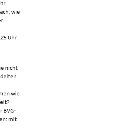
ihr
ach, wie
er
.25 Uhr
e nicht
ndelten
rmen wie
eit?
er BVG-
en: mit