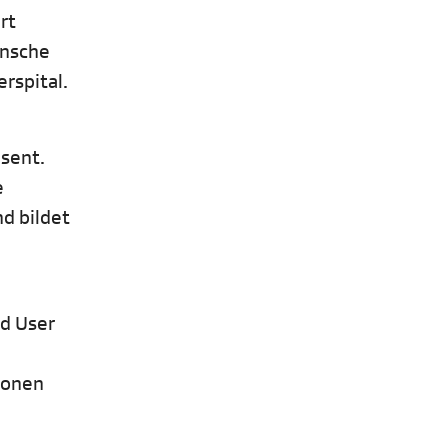
rt
ünsche
rspital.
sent.
e
d bildet
nd User
ionen