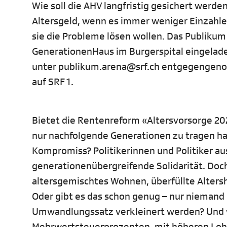
Wie soll die AHV langfristig gesichert werd
Altersgeld, wenn es immer weniger Einzahlen
sie die Probleme lösen wollen. Das Publikum
GenerationenHaus im Burgerspital eingelad
unter publikum.arena@srf.ch entgegengenom
auf SRF 1.
Bietet die Rentenreform «Altersvorsorge 202
nur nachfolgende Generationen zu tragen h
Kompromiss? Politikerinnen und Politiker au
generationenübergreifende Solidarität. Doc
altersgemischtes Wohnen, überfüllte Altersh
Oder gibt es das schon genug – nur niemand
Umwandlungssatz verkleinert werden? Und w
Mehrwertsteuerprozenten, mit höheren Lohn