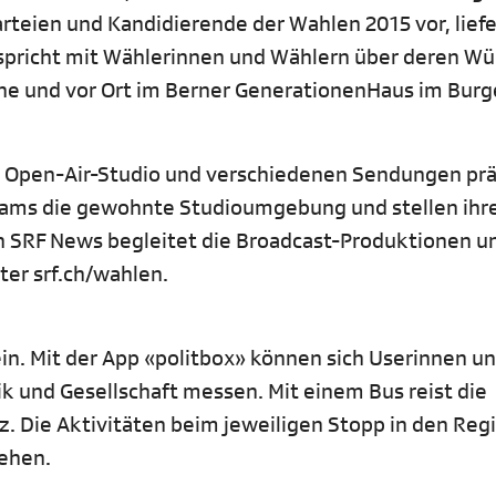
arteien und Kandidierende der Wahlen 2015 vor, liefe
 spricht mit Wählerinnen und Wählern über deren W
ne und vor Ort im Berner GenerationenHaus im Burge
m Open-Air-Studio und verschiedenen Sendungen prä
eams die gewohnte Studioumgebung und stellen ihr
n SRF News begleitet die Broadcast-Produktionen un
ter srf.ch/wahlen.
 ein. Mit der App «politbox» können sich Userinnen u
ik und Gesellschaft messen. Mit einem Bus reist die
. Die Aktivitäten beim jeweiligen Stopp in den Reg
sehen.