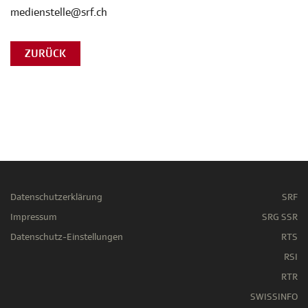
medienstelle@srf.ch
ZURÜCK
Datenschutzerklärung
SRF
Impressum
SRG SSR
Datenschutz-Einstellungen
RTS
RSI
RTR
SWISSINFO