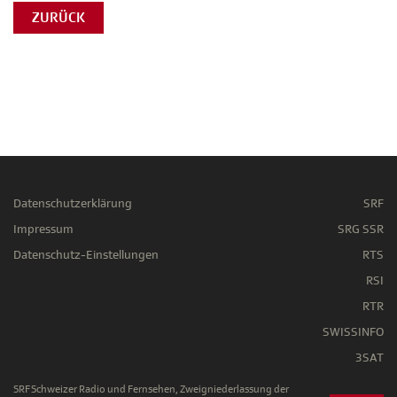
ZURÜCK
Datenschutzerklärung
SRF
Impressum
SRG SSR
Datenschutz-Einstellungen
RTS
RSI
RTR
SWISSINFO
3SAT
SRF Schweizer Radio und Fernsehen, Zweigniederlassung der