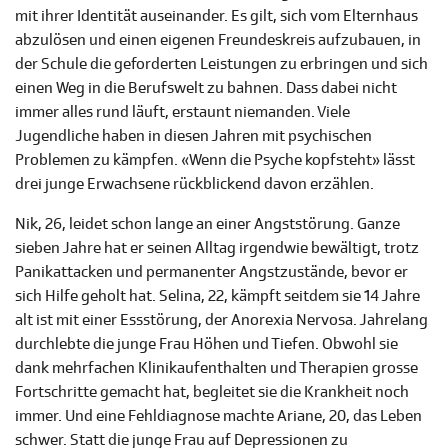
mit ihrer Identität auseinander. Es gilt, sich vom Elternhaus
abzulösen und einen eigenen Freundeskreis aufzubauen, in
der Schule die geforderten Leistungen zu erbringen und sich
einen Weg in die Berufswelt zu bahnen. Dass dabei nicht
immer alles rund läuft, erstaunt niemanden. Viele
Jugendliche haben in diesen Jahren mit psychischen
Problemen zu kämpfen. «Wenn die Psyche kopfsteht» lässt
drei junge Erwachsene rückblickend davon erzählen.
Nik, 26, leidet schon lange an einer Angststörung. Ganze
sieben Jahre hat er seinen Alltag irgendwie bewältigt, trotz
Panikattacken und permanenter Angstzustände, bevor er
sich Hilfe geholt hat. Selina, 22, kämpft seitdem sie 14 Jahre
alt ist mit einer Essstörung, der Anorexia Nervosa. Jahrelang
durchlebte die junge Frau Höhen und Tiefen. Obwohl sie
dank mehrfachen Klinikaufenthalten und Therapien grosse
Fortschritte gemacht hat, begleitet sie die Krankheit noch
immer. Und eine Fehldiagnose machte Ariane, 20, das Leben
schwer. Statt die junge Frau auf Depressionen zu